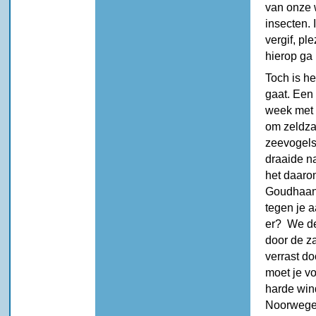
van onze 
insecten. 
vergif, pl
hierop ga 
Toch is h
gaat. Een 
week met 
om zeldza
zeevogels 
draaide n
het daaro
Goudhaant
tegen je 
er? We de
door de z
verrast d
moet je vo
harde win
Noorwegen