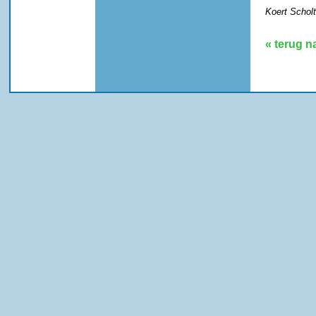
Koert Scholt
« terug n