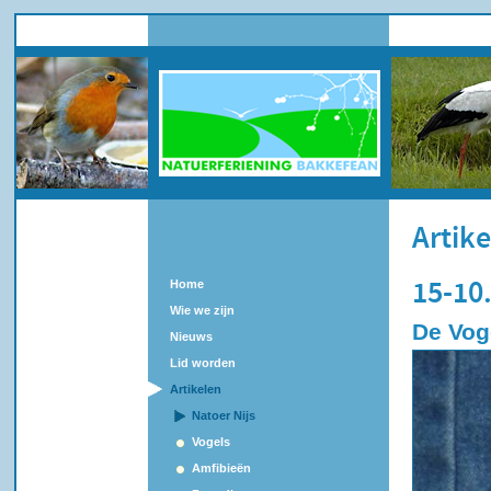
Artik
Home
15-10
Wie we zijn
De Vog
Nieuws
Lid worden
Artikelen
Natoer Nijs
Vogels
Amfibieën