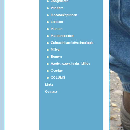
Zoogdieren
Vlinders
Insecten/spinnen
Libellen
Planten
Paddenstoelen
Cultuurhistorie/Archeologie
Milieu
Bomen
Aarde, water, lucht: Milieu
Overige
COLUMN
Links
Contact