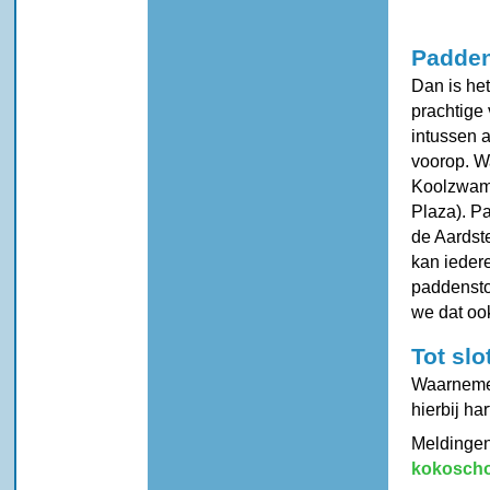
​Padde
Dan is het
prachtige
intussen a
voorop. W
Koolzwam)
Plaza). P
de Aardste
kan ieder
paddenstoe
we dat oo
Tot slo
Waarnemer
hierbij har
Meldingen 
kokoscho