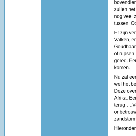
bovendien
zullen het
nog veel z
tussen. O
Er zijn ve
Valken, e
Goudhaant
of rupsen 
gered. Ee
komen.
Nu zal ee
wel het b
Deze overw
Afrika. Ee
terug…..V
onbetrouw
zandstorm
Hieronder