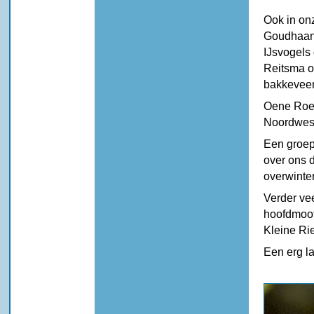
Ook in on
Goudhaantj
IJsvogels
Reitsma op
bakkeveen
Oene Roel
Noordwest
Een groep
over ons d
overwinte
Verder ve
hoofdmoot
Kleine Ri
Een erg l