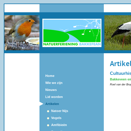
Artike
Cultuurhi
Home
Bakkeveen e
Wie we zijn
Roel van der Brug
Nieuws
Lid worden
Artikelen
Natoer Nijs
Vogels
Amfibieën