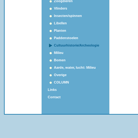
Zoogdieren
Vlinders
Insecten/spinnen
Libellen
Planten
Paddenstoelen
Cultuurhistorie/Archeologie
Milieu
Bomen
Aarde, water, lucht: Milieu
Overige
COLUMN
Links
Contact