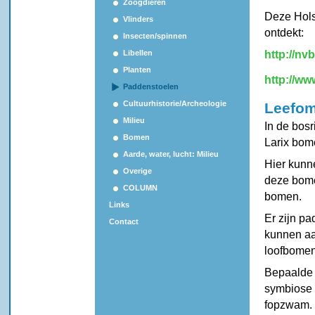
Zoogdieren
Deze Hols
Vlinders
ontdekt:
Insecten/spinnen
Libellen
http://nv
Planten
http://ww
Paddenstoelen
Cultuurhistorie/Archeologie
Leefo
Milieu
In de bos
Bomen
Larix bom
Aarde, water, lucht: Milieu
Hier kunne
Overige
deze bome
COLUMN
bomen.
Links
Er zijn p
Contact
kunnen aa
loofbomen
Bepaalde 
symbiose 
fopzwam.