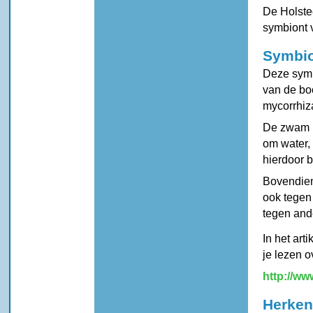
De Holstee
symbiont 
Symbi
Deze symb
van de bo
mycorrhi
De zwam he
om water,
hierdoor b
Bovendien
ook tegen
tegen and
In het art
je lezen 
http://w
Herken