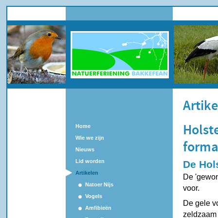
Artik
Home
Holste
Wie we zijn
forma
Nieuws
Lid worden
De Hol
Artikelen
De 'gewon
Natoer Nijs
voor.
Vogels
De gele v
Amfibieën
zeldzaam 