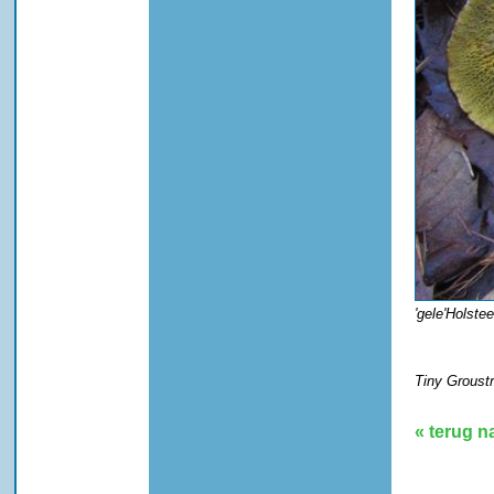
'gele'Holste
Tiny Groust
« terug n