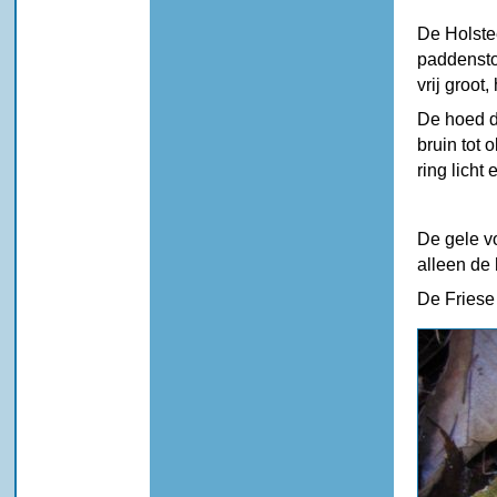
De Holste
paddensto
vrij groot
De hoed do
bruin tot 
ring licht
De gele v
alleen de 
De Friese