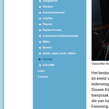
Zoogdieren
Vlinders
Insecten/spinnen
Libellen
Planten
Paddenstoelen
Cultuurhistorie/Archeologie
Milieu
Bomen
Aarde, water, lucht: Milieu
Overige
Voorzitter fe
COLUMN
Links
Het bestu
Contact
tot erelid
ledenverga
Douwe Kli
toespraak
die van ha
Feriening.