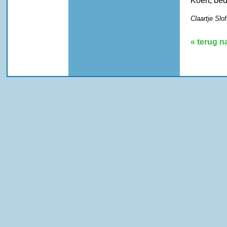
Koert, be
Claartje Slo
« terug n