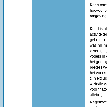
Koert nam 
hoeveel pl
omgeving
Koert is a
activitei
geheten).
was hij, m
vereniging
vogels in 
het gedrag
precies w
het voork
zijn excur
website va
voor “nat
allebei).
Regelmati