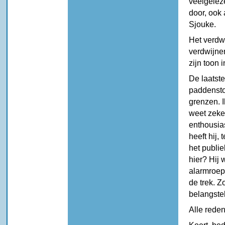
veelgelez
door, ook 
Sjouke.
Het verdw
verdwijne
zijn toon i
De laatste
paddenstoe
grenzen. I
weet zeker
enthousia
heeft hij,
het publi
hier? Hij 
alarmroep,
de trek. Z
belangstel
Alle reden