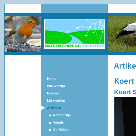
Artik
Home
Koert
Wie we zijn
Koert 
Nieuws
Lid worden
Artikelen
Natoer Nijs
Vogels
Amfibieën